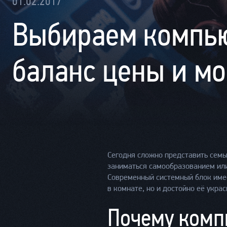
01.02.2017
Выбираем компью
баланс цены и м
Сегодня сложно представить семью
заниматься самообразованием или
Современный системный блок имее
в комнате, но и достойно её украс
Почему комп