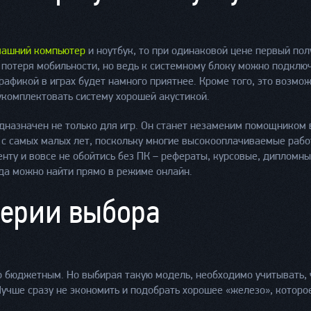
ашний компьютер
и ноутбук, то при одинаковой цене первый пол
я потеря мобильности, но ведь к системному блоку можно подклю
рафикой в играх будет намного приятнее. Кроме того, это возмо
укомплектовать систему хорошей акустикой.
назначен не только для игр. Он станет незаменим помощником в
с самых малых лет, поскольку многие высокооплачиваемые работ
денту и вовсе не обойтись без ПК – рефераты, курсовые, дипломны
да можно найти прямо в режиме онлайн.
ерии выбора
 бюджетным. Но выбирая такую модель, необходимо учитывать, 
Лучше сразу не экономить и подобрать хорошее «железо», которо