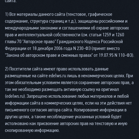
сайта.
1) Все материалы данного сайта (текстовое, графическое
содержание, структура страниц и т.д.), защищены российскими и
международными законами и соглашениями об охране авторских
прав и интеллектуальной собственности (см. статьи 1259 и 1260
главы 70 "Авторское право" Гражданского Кодекса Российской
Федерации от 18 декабря 2006 года N 230-ФЗ (принят вместо
"Закона об авторском праве и смежных правах" от 19.07.95 N 110-ФЗ).
2) Посетители сайта имеют право использовать данные
размещенные на сайте edelws.ru лишь в некоммерческих целях. При
этом обязательным условием является сохранение авторских прав, а
так же необходимо размещать активную ссылку на оригинал
(edelws.ru). Запрещено использование любых материалов и любой
информации сайта в коммерческих целях, если на эти действия нет
письменного согласия автора сайта. Копирование информации в
других целях, а также несоблюдение указанных условий будет
истолковано как присвоение авторских прав на текстовую и иную
скопированную информацию.