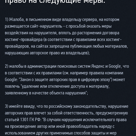
1) Жалоба, в письменном виде владельцу сервера, на котором
размещается сайт-нарушитель - с просьбой оказать меры
воздействия на нарушителя, вплоть до расторжения договора
хостинг-провайдера (в соответствии с правилами всех хостинг-
провайдеров, на сайтах запрещена публикация любых материалов,
нарушающих авторское право их владельцев);
2) жалобы в администрации поисковых систем Яндекс и Google, что
в соответствии с их правилами (см. например правила компании
Google: "Закон о защите авторских прав в цифровую эпоху") может
повлечь "удаление или отключение доступа к материалу,
заявленному в качестве объекта нарушения";
3) имейте ввиду, что по российскому законодательству, нарушение
авторских прав влечет за собой ответственность, предусмотренную
статьей 1301 ГК РФ: "В случаях нарушения исключительного права
на произведение автор или иной правообладатель наряду с
использованием других применимых способов защиты и мер