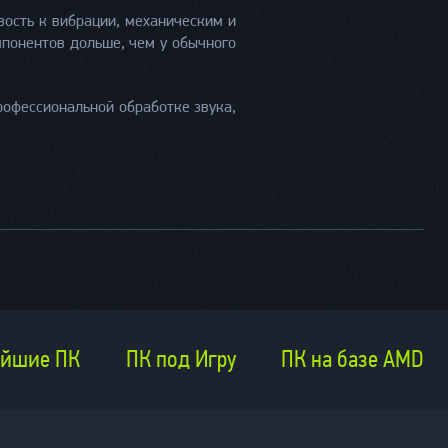
вость к вибрации, механическим и
мпонентов дольше, чем у обычного
рофессиональной обработке звука,
йшие ПК
ПК под Игру
ПК на базе AMD