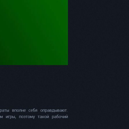
раты вполне себя оправдывают.
м игры, поэтому такой рабочий