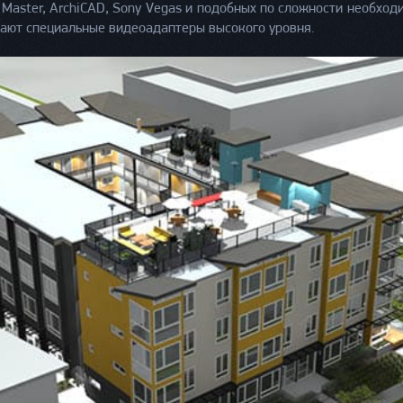
i Master, ArchiCAD, Sony Vegas и подобных по сложности необх
ают специальные видеоадаптеры высокого уровня.