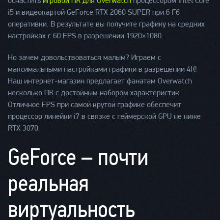
оснастить
игровой ПК для Оverwatch
процессором Intel Core
i5 и видеокартой GeForce RTX 2060 SUPER при 6 Гб
оперативки. В результате вы получите графику на средних
настройках с 60 FPS в разрешении 1920×1080.
Но зачем довольствоваться малым? Играем с
максимальными настройками графики в разрешении 4К!
Наш интернет-магазин предлагает фанатам Оverwatch
несколько ПК с достойным набором характеристик.
Отличное FPS при самой крутой графике обеспечит
процессор линейки i7 в связке с геймерской GPU не ниже
RTX 3070.
GeForce – почти
реальная
виртуальность