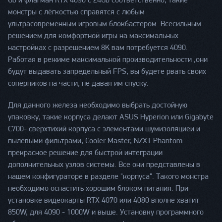
Gb и флагман RTX 4090 с 24Gb соответственно, такие
монстры с лёгкостью справятся с любым
ультрасовременным игровым блокбастером. Всесильным
решением для комфортной игры на максимальных
настройках с разрешением 8K вам потребуется 4090.
Работая в режиме максимальной производительности ,они
будут выдавать запредельный FPS, вы будете рвать своих
соперников на части, не давая им спуску.
Для данного железа необходимо выбрать достойную
упаковку, такие корпуса делают ASUS Hyperion или Gigabyte
C700- сверхтихий корпуса с элементами шумизоляциеи и
пылевыми фильтрами, Cooler Master, NZXT Phantom
прекрасное решение для быстрой интеграции
дополнительных узлов системы. Все они представлены в
нашем конфигураторе в разделе "корпуса". Такого монстра
необходимо оснастить хорошим блоком питания. При
установке видеокарты RTX 4070 или 4080 вполне хватит
850W, для 4090 - 1000W и выше. Установку программного