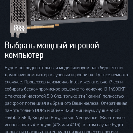
Выбрать мощный игровой
компьютер
Будем последовательны и модифицируем наш биджетный
домашний компьютер в суровый игровой пк. Тут все немного
сложнее. Процессор неизменно Intel и желательно i7 если
собирать бескомпромисное решение то конечно i9 14900KF
с тактовой частотой 5,8 Ghz, только эти "камни" полностью
раскроют потенциал выбранного Вами железа. Оперативная
память только DDR5 и объем 32Gb минимум, лучше 48Gb
-64Gb G.Skill, Kingston Fury, Corsair Vengeance. Желательно
использовать 4 модуля (4*8 или 4*16), в этом случае будет
полностью раскрыт потенциал связки процессор-логика