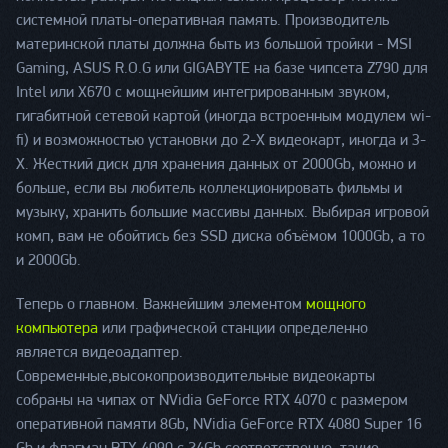
системной платы-оперативная память. Производитель
материнской платы должна быть из большой тройки - MSI
Gaming, ASUS R.O.G или GIGABYTE на базе чипсета Z790 для
Intel или X670 с мощнейшим интегрированным звуком,
гигабитной сетевой картой (иногда встроенным модулем wi-
fi) и возможностью установки до 2-Х видеокарт, иногда и 3-
Х. Жесткий диск для хранения данных от 2000Gb, можно и
больше, если вы любитель коллекционировать фильмы и
музыку, хранить большие массивы данных. Выбирая игровой
комп, вам не обойтись без SSD диска объёмом 1000Gb, а то
и 2000Gb.
Теперь о главном. Важнейшим элементом
мощного
компьютера
или графической станции определенно
является видеоадаптер.
Современные,высокопроизводительные видеокарты
собраны на чипах от NVidia GeForce RTX 4070 с размером
оперативной памяти 8Gb, NVidia GeForce RTX 4080 Super 16