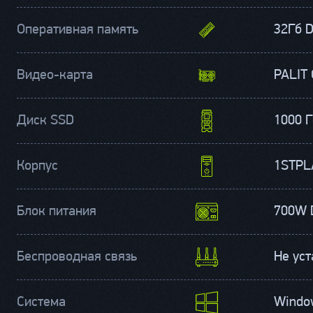
Оперативная память
32Гб 
Видео-карта
PALIT
Диск SSD
1000 
Корпус
1STPL
Блок питания
700W 
Беспроводная связь
Не ус
Система
Windo