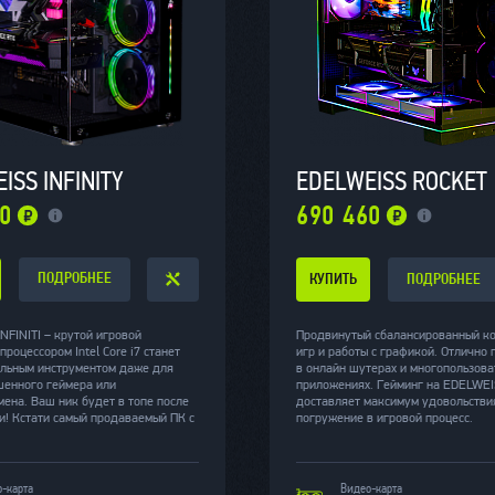
ISS INFINITY
EDELWEISS ROCKET
50
690 460
ПОДРОБНЕЕ
КУПИТЬ
ПОДРОБНЕЕ
NFINITI – крутой игровой
Продвинутый сбалансированный к
процессором Intel Core i7 станет
игр и работы с графикой. Отлично 
льным инструментом даже для
в онлайн шутерах и многопользова
шенного геймера или
приложениях. Гейминг на EDELWE
мена. Ваш ник будет в топе после
доставляет максимум удовольстви
и! Кстати самый продаваемый ПК с
погружение в игровой процесс.
-карта
Видео-карта