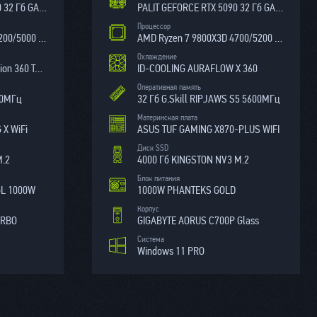
PALIT GEFORCE RTX 5090 32 Гб GAMEROCK
PALIT GEFORCE RTX 5090 32 Гб GAMEROCK
Процессор
AMD Ryzen 7 7800X3D 4200/5000 МГц
AMD Ryzen 7 9800X3D 4700/5200 МГц
Охлаждение
Thermalright Wonder Vision 360 Turbo ARGB Black
ID-COOLING AURAFLOW X 360
Оперативная память
00МГц
32 Гб G.Skill RIPJAWS S5 5600МГц
Материнская плата
 X WiFi
ASUS TUF GAMING X870-PLUS WIFI
Диск SSD
М.2
4000 Гб KINGSTON NV3 M.2
Блок питания
GL 1000W
1000W PHANTEKS GOLD
Корпус
URBO
GIGABYTE AORUS C700P Glass
Система
Windows 11 PRO