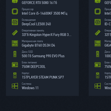
GEFORCE RTX 5080 16 Гб
GEFO
Процессор
Проц
Intel Core i5-14600KF 3500 МГц
Inte
Охлаждение
Охла
DeepCool LE500 240
ID-
Оперативная память
Опера
32Гб Kingston HyperX Fury RGB 3000МГц
32Г
Материнская плата
Матер
Gigabyte B760 DS3H D4
GIGA
Диск SSD
Диск
500 Гб Samsung 990 EVO Plus
1000
Блок питания
Блок 
750W DEEPCOOL
750
Корпус
Корпу
1STPLAYER STEAM PUNK SP7
1ST
Система
Сист
Windows 11
Win