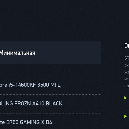
О
Минимальная
ST
эк
жд
и
Core i5-14600KF 3500 МГц
ко
OLING FROZN A410 BLACK
yte B760 GAMING X D4