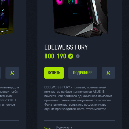
EDELWEISS FURY
800 190
КУПИТЬ
ПОДРОБНЕЕ
омпьютер для
EDELWEISS FURY - топовый, премиальный
проявит себя
компьютер на базе компонентов ASUS. В
тельских
поисках невероятного одноименная компания
ISS ROCKET
применяет самые инновационные технологии.
я и полное
Фанаты компьютерных игр по достоинству
оценят производительность этого монстра.
Видео-карта