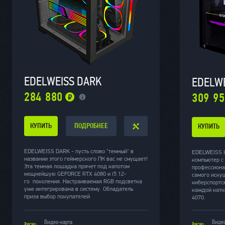
EDELWEISS DARK
EDELWE
284 880
309 9
КУПИТЬ
ПОДРОБНЕЕ
КУПИТЬ
EDELWEISS DARK - пусть слово "темный" в
EDELWEISS I
названии этого геймерского ПК вас не смущает!
компьютер с 
Эта темная лошадка прячет под капотом
профессиона
мощнейшую GEFORCE RTX 4080 и i5 12-
самого иску
го поколения. Настраиваемая RGB подсветка
киберспортс
уже интегрирована в систему. Обладатель
каждой катк
приза выбор покупателей
4070.
Видео-карта
Видео