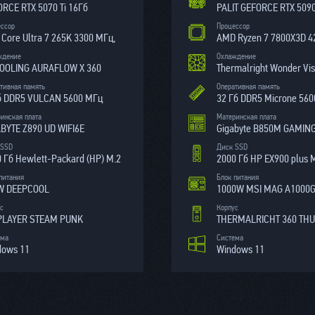
RCE RTX 5070 Ti 16Гб
ессор
Процессор
l Core Ultra 7 265K 3300 МГц,
ждение
Охлаждение
COOLING AURAFLOW X 360
тивная память
Оперативная память
б DDR5 VULCAN 5600 МГц
32 Гб DDR5 Microne 56
инская плата
Материнская плата
BYTE Z890 UD WIFI6E
Gigabyte B850M GAMING
 SSD
Диск SSD
 Гб Hewlett-Packard (HP) M.2
2000 Гб HP EX900 plus 
питания
Блок питания
W DEEPCOOL
1000W MSI MAG A1000
с
Корпус
PLAYER STEAM PUNK
THERMALRICHT 360 TH
ема
Система
dows 11
Windows 11