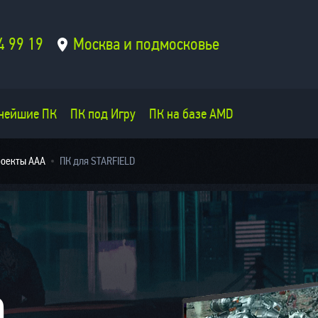
4 99 19
Москва и подмосковье
нейшие ПК
ПК под Игру
ПК на базе AMD
роекты AAA
ПК для STARFIELD
D