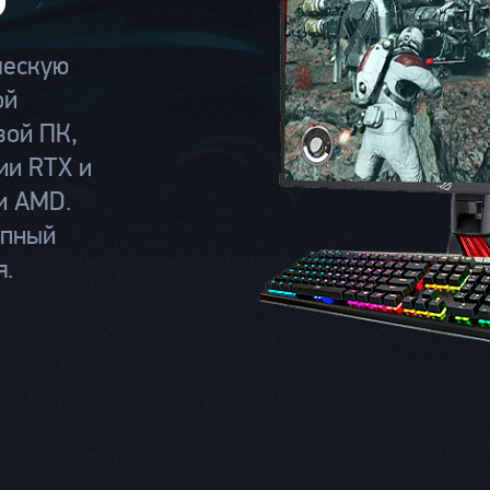
ческую
ой
вой ПК,
ии RTX и
и AMD.
епный
я.