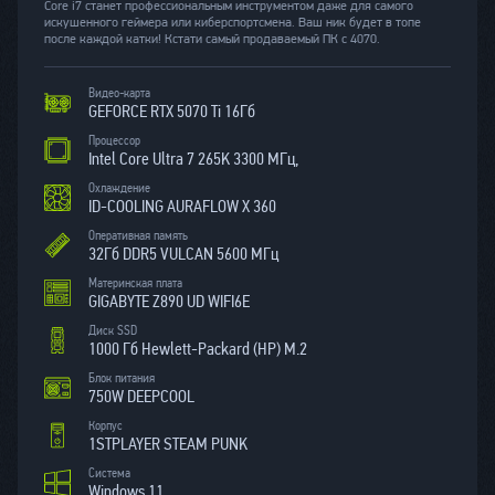
Core i7 станет профессиональным инструментом даже для самого
искушенного геймера или киберспортсмена. Ваш ник будет в топе
после каждой катки! Кстати самый продаваемый ПК с 4070.
Видео-карта
GEFORCE RTX 5070 Ti 16Гб
Процессор
Intel Core Ultra 7 265K 3300 МГц,
Охлаждение
ID-COOLING AURAFLOW X 360
Оперативная память
32Гб DDR5 VULCAN 5600 МГц
Материнская плата
GIGABYTE Z890 UD WIFI6E
Диск SSD
1000 Гб Hewlett-Packard (HP) M.2
Блок питания
750W DEEPCOOL
Корпус
1STPLAYER STEAM PUNK
Система
Windows 11