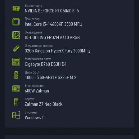
Видео-карта
NVIDIA GЕFORCE RTX 5060 8Гб
Процессор
Intel Core i5-14600KF 3500 МГц
Охлаждение
ID-COOLING FROZN A610 ARGB
Оперативная память
32Gb Kingston HyperX Fury 3000МГц
Материнская плата
Gigabyte B760 DS3H D4
Диск SSD
1000 Гб GIGABYTE G325E M.2
Блок питания
600W Zalman
Корпус
Zalman Z7 Neo Black
Система
Windows 11