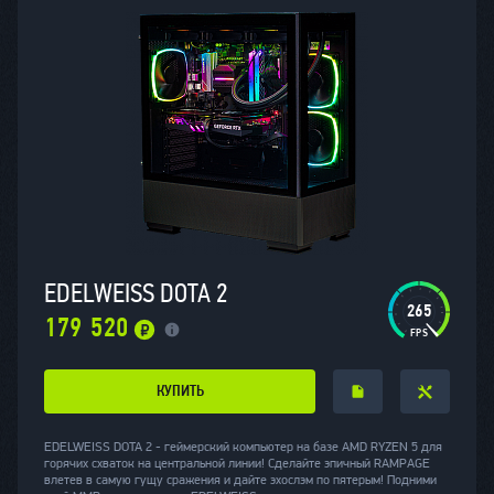
EDELWEISS DOTA 2
265
179 520
КУПИТЬ
EDELWEISS DOTA 2 - геймерский компьютер на базе AMD RYZEN 5 для
горячих схваток на центральной линии! Сделайте эпичный RAMPAGE
влетев в самую гущу сражения и дайте эхослэм по пятерым! Подними