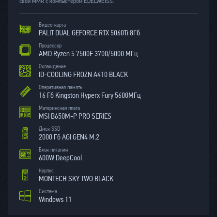
свой MMR с компьютером EDELWEISS.
Видео-карта
PALIT DUAL GЕFORCE RTX 5060Ti 8Гб
Процессор
AMD Ryzen 5 7500F 3700/5000 МГц
Охлаждение
ID-COOLING FROZN A410 BLACK
Оперативная память
16 Гб Kingston Hyperx Fury 5600МГц
Материнская плата
MSI B650M-P PRO SERIES
Диск SSD
2000 Гб AGI GEN4 M.2
Блок питания
600W DeepCool
Корпус
MONTECH SKY TWO BLACK
Система
Windows 11