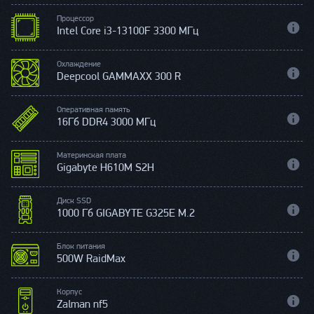
Процессор
Intel Core i3-13100F 3300 МГц
Охлаждение
Deepcool GAMMAXX 300 R
Оперативная память
16Гб DDR4 3000 МГц
Материнская плата
Gigabyte H610M S2H
Диск SSD
1000 Гб GIGABYTE G325E M.2
Блок питания
500W RaidMax
Корпус
Zalman nf5