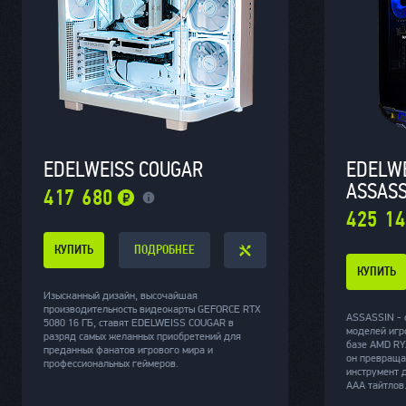
EDELWEISS COUGAR
EDELW
ASSASS
417 680
425 1
КУПИТЬ
ПОДРОБНЕЕ
КУПИТЬ
Изысканный дизайн, высочайшая
производительность видеокарты GEFORCE RTX
ASSASSIN - 
5080 16 ГБ, ставят EDELWEISS COUGAR в
моделей игр
разряд самых желанных приобретений для
базе AMD RY
преданных фанатов игрового мира и
он превраща
профессиональных геймеров.
инструмент 
AAA тайтлов