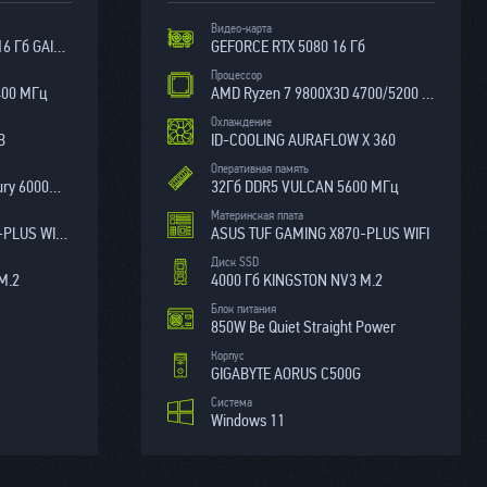
Видео-карта
MSI GEFORCE RTX 5080 16 Гб GAIMING TRIO
GEFORCE RTX 5080 16 Гб
Процессор
3400 МГц
AMD Ryzen 7 9800X3D 4700/5200 МГц
Охлаждение
B
ID-COOLING AURAFLOW X 360
Оперативная память
32 Гб Kingston Hyperx Fury 6000МГц
32Гб DDR5 VULCAN 5600 МГц
Материнская плата
ASUS TUF GAMING Z790-PLUS WIFI D5
ASUS TUF GAMING X870-PLUS WIFI
Диск SSD
M.2
4000 Гб KINGSTON NV3 M.2
Блок питания
850W Be Quiet Straight Power
Корпус
GIGABYTE AORUS C500G
Система
Windows 11