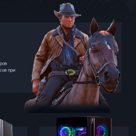
тров
сов при