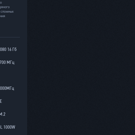
го
дяного
 сложных
ания
080 16 Гб
 3700 МГц
 6000МГц
E
M.2
GL 1000W