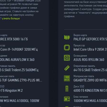
SUS TUF – игровая станция 2026
технологией на базе искусственно
йший игровой ПК позволит вам
интеллекта. Кастомная система во
стройках графики даже в самых
охлаждения 2 контура. Создан для
ых играх. Ставьте настройки на
расчетов и "тяжелого" модериров
жимайте на заветную кнопку
графики.
"!
узнать больше
-карта
Видео-карта
RCE RTX 5080 16 Гб
PALIT GP GEFORCE RTX 5
ессор
Процессор
l Core i9-14900KF 3200 МГц
Intel Core Ultra 9 285K
ждение
Охлаждение
COOLING AURAFLOW X 360
ASUS ROG RYUJIN 360
тивная память
Оперативная память
б G.Skill Trident Z5 5600МГц
64 Гб G.Skill Trident Z5
инская плата
Материнская плата
ASUS TUF GAMING Z790-PLUS WIFI D5
GIGABYTE Z890 UD WIFI6
 SSD
Диск SSD
 Гб Kingston M.2
4000 Гб KINGSTON NV3 
питания
Блок питания
0W MSI MAG A1000GL 1000W
1000W MSI MAG A1000