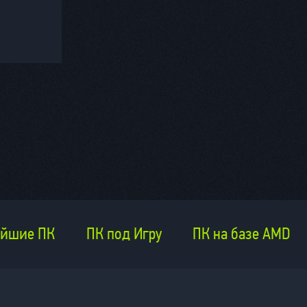
йшие ПК
ПК под Игру
ПК на базе AMD