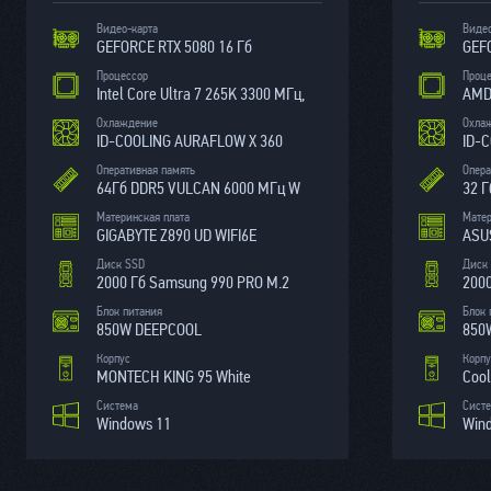
Видео-карта
Видео
GEFORCE RTX 5080 16 Гб
GEFO
Процессор
Проц
Intel Core Ultra 7 265K 3300 МГц,
Охлаждение
Охла
ID-COOLING AURAFLOW X 360
ID-
Оперативная память
Опера
64Гб DDR5 VULCAN 6000 МГц W
Материнская плата
Матер
GIGABYTE Z890 UD WIFI6E
ASU
Диск SSD
Диск
2000 Гб Samsung 990 PRO М.2
2000
Блок питания
Блок 
850W DEEPCOOL
850
Корпус
Корпу
MONTECH KING 95 White
Cool
Система
Сист
Windows 11
Win