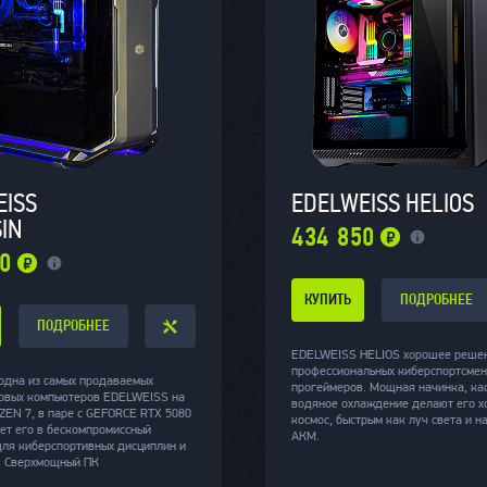
EISS
EDELWEISS HELIOS
IN
434 850
40
КУПИТЬ
ПОДРОБНЕЕ
ПОДРОБНЕЕ
EDELWEISS HELIOS хорошее реше
профессиональных киберспортсмен
одна из самых продаваемых
прогеймеров. Мощная начинка, ка
овых компьютеров EDELWEISS на
водяное охлаждение делают его х
ZEN 7, в паре с GEFORCE RTX 5080
космос, быстрым как луч света и 
ет его в бескомпромиссный
АКМ.
для киберспортивных дисциплин и
. Сверхмощный ПК