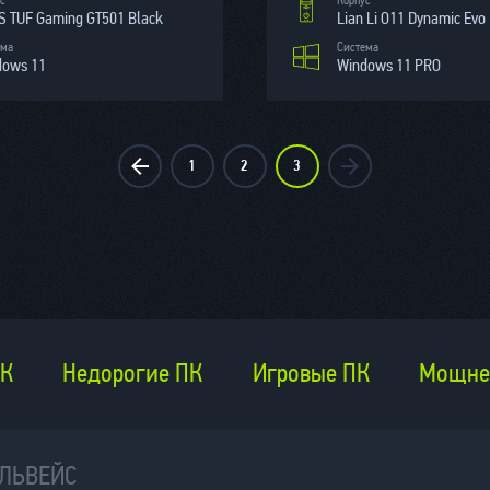
с
Корпус
 TUF Gaming GT501 Black
Lian Li O11 Dynamic Evo
ема
Система
dows 11
Windows 11 PRO
1
2
3
ПК
Недорогие ПК
Игровые ПК
Мощне
ЕЛЬВЕЙС