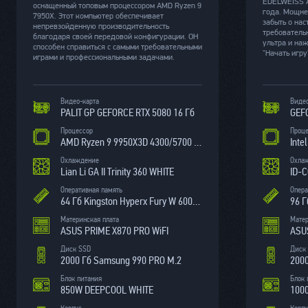
EDELWEISS A
оснащенный топовым процессором AMD Ryzen 9
года. Мощне
7950X. Этот компьютер обеспечивает
забыть о на
непревзойденную производительность
требовательн
благодаря своей передовой конфигурации. ОН
ультра и на
способен справиться с самыми требовательными
"Начать игру
играми и профессиональными задачами.
Видео-карта
Видео
PALIT GP GEFORCE RTX 5080 16 Гб
GEFO
Процессор
Проц
AMD Ryzen 9 9950X3D 4300/5700 МГц
Inte
Охлаждение
Охла
Lian Li GA II Trinity 360 WHITE
ID-
Оперативная память
Опера
64 Гб Kingston Hyperx Fury W 6000МГц
96 Г
Материнская плата
Матер
ASUS PRIME X870 PRO WiFI
Диск SSD
Диск
2000 Гб Samsung 990 PRO М.2
2000
Блок питания
Блок 
850W DEEPCOOL WHITE
100