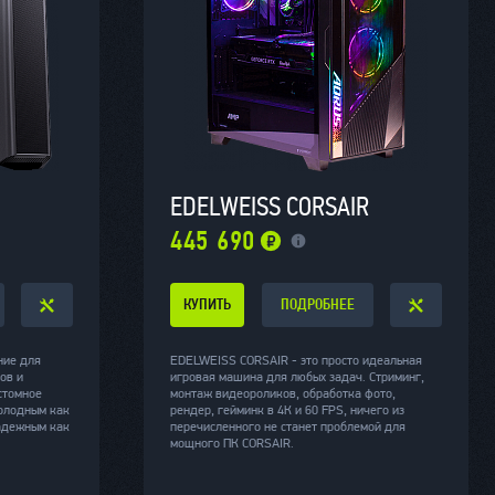
EDELWEISS CORSAIR
445 690
КУПИТЬ
ПОДРОБНЕЕ
ние для
EDELWEISS CORSAIR - это просто идеальная
ов и
игровая машина для любых задач. Стриминг,
стомное
монтаж видеороликов, обработка фото,
олодным как
рендер, гейминк в 4К и 60 FPS, ничего из
надежным как
перечисленного не станет проблемой для
мощного ПК CORSAIR.