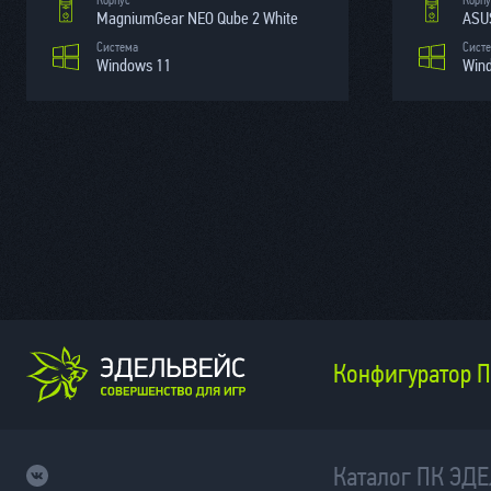
Корпус
Корпу
MagniumGear NEO Qube 2 White
ASUS
Система
Сист
Windows 11
Win
Конфигуратор 
Каталог ПК ЭД