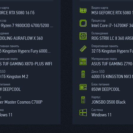
-карта
Видео-карта
RCE RTX 5080 16 Гб
ессор
Процессор
AMD Ryzen 7 9800X3D 4700/5200 МГц
Intel Core i7-14700KF 
ждение
Охлаждение
COOLING AURAFLOW X 360
ROG STRIX LC II 360 ARG
тивная память
Оперативная память
32 Гб Kingston Hyperx Fury 6000МГц
инская плата
Материнская плата
S TUF GAMING X870-PLUS WIFI
 SSD
Диск SSD
 Гб Kingston M.2
4000 Гб KINGSTON NV3 
питания
Блок питания
W DEEPCOOL
850W DEEPCOOL
с
Корпус
er Master Cosmos C700P
JONSBO D500 Black
ема
Система
dows 11
Windows 11