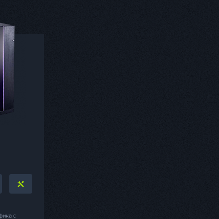
фика с