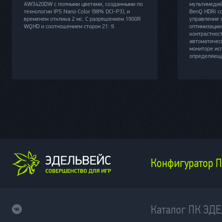
AW3420DW с полными цветами, созданными по
мультимедий
технологии IPS Nano Color (98% DCI-P3), и
BenQ HDRi с
временем отклика 2 мс. С разрешением 1900R
управление 
WQHD и соотношением сторон 21: 9.
оптимизации
контрастнос
автоматичес
мониторе ис
определяющи
Конфигуратор 
Каталог ПК ЭД