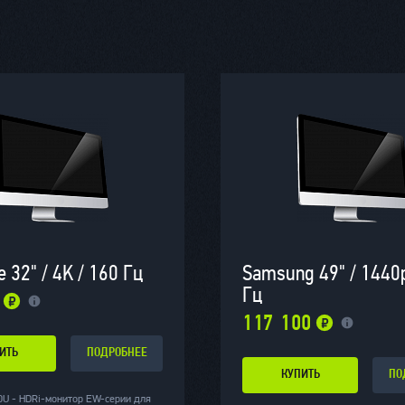
e 32" / 4K / 160 Гц
Samsung 49" / 1440p
Гц
117 100
ИТЬ
ПОДРОБНЕЕ
КУПИТЬ
ПО
U - HDRi-монитор EW-серии для