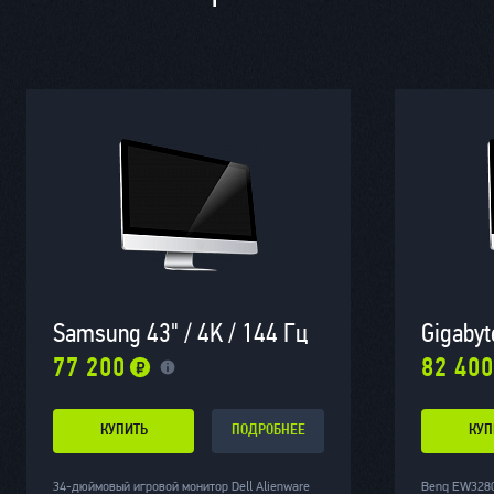
Samsung 43" / 4K / 144 Гц
Gigabyt
77 200
82 400
КУПИТЬ
ПОДРОБНЕЕ
КУП
34-дюймовый игровой монитор Dell Alienware
Benq EW3280