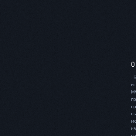
О
. 
ис
MV
пр
пр
вы
мо
кв
цв