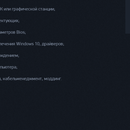
К или графической станции;
ектующих;
метров Bios;
печения Windows 10, драйверов;
аждением;
мпьютера;
и, кабельменеджмент, моддинг.