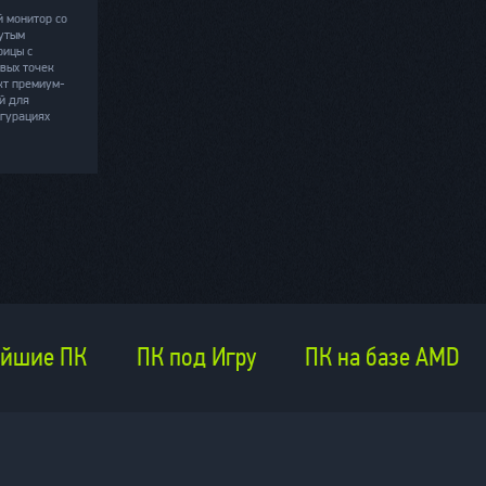
 монитор со
утым
рицы с
вых точек
кт премиум-
й для
игурациях
йшие ПК
ПК под Игру
ПК на базе AMD