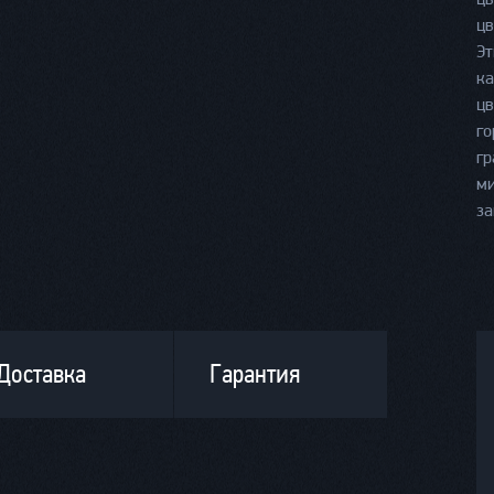
цв
Эт
ка
цв
го
гр
ми
за
Доставка
Гарантия