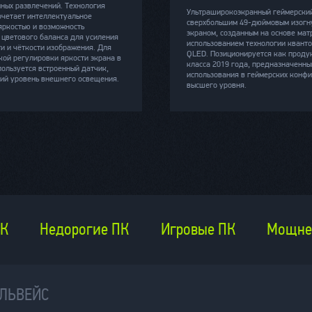
ных развлечений. Технология
Ультраширокоэкранный геймерский
очетает интеллектуальное
сверхбольшим 49-дюймовым изогн
яркостью и возможность
экраном, созданным на основе мат
 цветового баланса для усиления
использованием технологии кванто
ти и чёткости изображения. Для
QLED. Позиционируется как проду
кой регулировки яркости экрана в
класса 2019 года, предназначенны
пользуется встроенный датчик,
использования в геймерских конф
й уровень внешнего освещения.
высшего уровня.
ПК
Недорогие ПК
Игровые ПК
Мощне
ЕЛЬВЕЙС