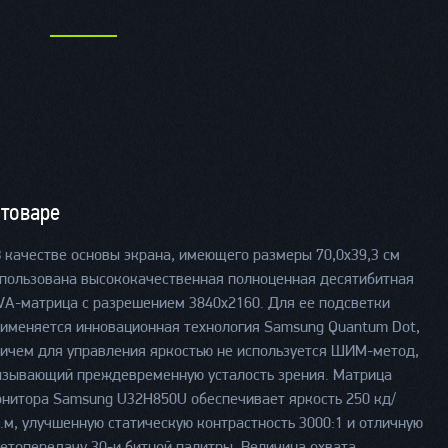
 товаре
В качестве основы экрана, имеющего размеры 70,0х39,3 см
пользована высококачественная полноценная десятибитная
A-матрица с разрешением 3840х2160. Для ее подсветки
именяется инновационная технология Samsung Quantum Dot,
ичем для управления яркостью не используется ШИМ-метод,
зывающий преждевременную усталость зрения. Матрица
нитора Samsung U32H850U обеспечивает яркость 250 кд/
.м, улучшенную статическую контрастность 3000:1 и отличную
етопередачу 30-и битной палитры. Величина охвата