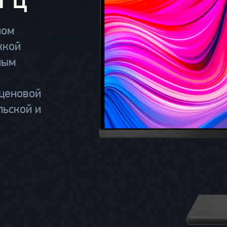
ном
жкой
ным
 ценовой
льской и