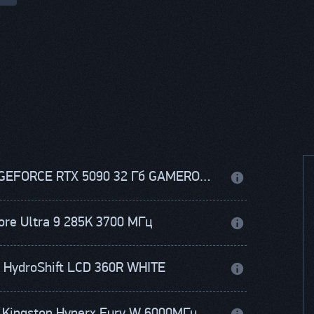
PALIT GEFORCE RTX 5090 32 Гб GAMEROCK
Core Ultra 9 285K 3700 МГц
i HydroShift LCD 360R WHITE