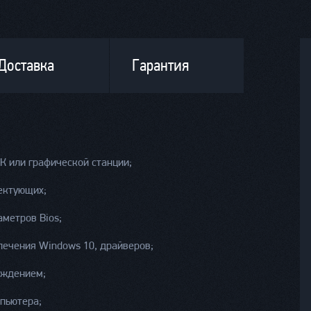
Доставка
Гарантия
К или графической станции;
ектующих;
метров Bios;
печения Windows 10, драйверов;
аждением;
мпьютера;