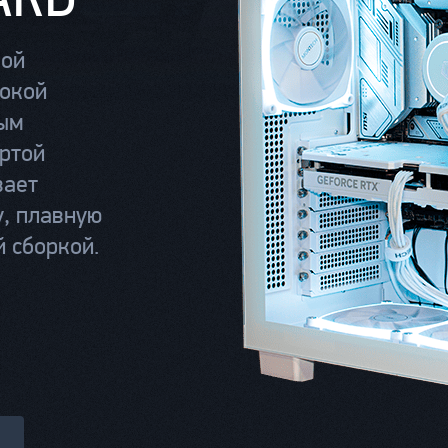
вой
сокой
вым
артой
вает
у, плавную
й сборкой.