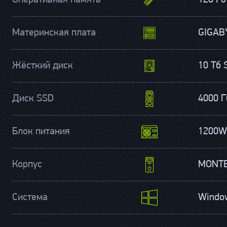
Оперативная память
128 Гб
Материнская плата
GIGABY
Жёсткий диск
10 Тб 
Диск SSD
4000 Г
Блок питания
1200W
Корпус
MONTE
Система
Windo