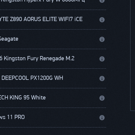
 Kingston Hyperx Fury W 6000МГц
TE Z890 AORUS ELITE WIFI7 iCE
Seagate
б Kingston Fury Renegade M.2
 DEEPCOOL PX1200G WH
CH KING 95 White
ws 11 PRO