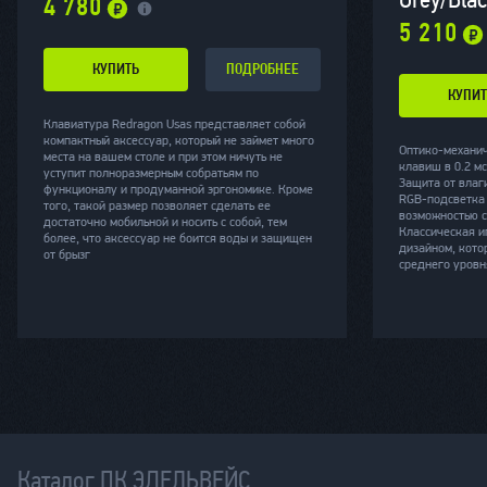
4 780
5 210
КУПИТЬ
ПОДРОБНЕЕ
КУПИТ
Клавиатура Redragon Usas представляет собой
компактный аксессуар, который не займет много
Оптико-механич
места на вашем столе и при этом ничуть не
клавиш в 0.2 м
уступит полноразмерным собратьям по
Защита от влаги
функционалу и продуманной эргономике. Кроме
RGB-подсветка 
того, такой размер позволяет сделать ее
возможностью с
достаточно мобильной и носить с собой, тем
Классическая и
более, что аксессуар не боится воды и защищен
дизайном, кото
от брызг
среднего уровн
Каталог ПК ЭДЕЛЬВЕЙС