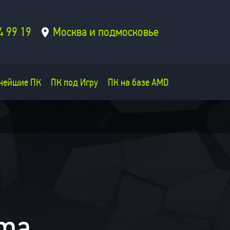
4 99 19
Москва и подмосковье
нейшие ПК
ПК под Игру
ПК на базе AMD
oma