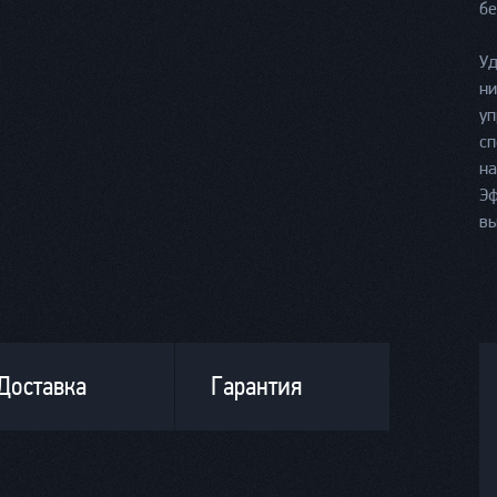
бе
Уд
ни
уп
сп
на
Эф
вы
Доставка
Гарантия