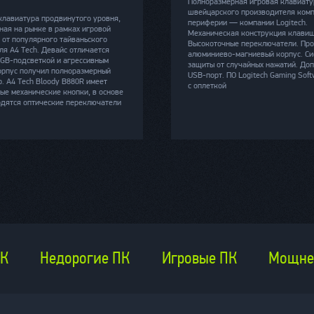
Полноразмерная игровая клавиату
швейцарского производителя ком
клавиатура продвинутого уровня,
периферии — компании Logitech.
ная на рынке в рамках игровой
Механическая конструкция клавиш
 от популярного тайваньского
Высокоточные переключатели. Пр
ля A4 Tech. Девайс отличается
алюминиево-магниевый корпус. Си
GB-подсветкой и агрессивным
защиты от случайных нажатий. До
орпус получил полноразмерный
USB-порт. ПО Logitech Gaming Soft
. A4 Tech Bloody B880R имеет
с оплеткой
ые механические кнопки, в основе
одятся оптические переключатели
ПК
Недорогие ПК
Игровые ПК
Мощне