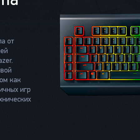
па от
лей
zer.
овой
ком как
ичных игр
хнических