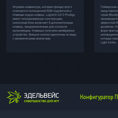
Игровая клавиатура, которая прежде всего
Геймерская 
отличается полноценной RGB-подсветкой и
представлен
плавным ходом клавиш. Logitech G213 Prodigy
серии Bloody
имеет полноразмерную конструкцию,
производите
кнопочный блок включает 8 дополнительных
эффектной R
клавиш, предназначенных для контроля
дизайном. К
мультимедиа. Клавиши получили мембранное
форм-фактор
устройство. Внешне кнопки идентичны по виду
инновационн
с механическими аналогами.
которых нах
Light Strike.
Конфигуратор 