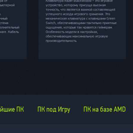
ра от
Клавиатура Razer BlackWidow − это игровое
пьютерной
устройство, которому присуща высокая
точность, что является важной составляющей
.
успешного исхода игрового сражения. Это
очный
механическая клавиатура с клавишами Green
стема
Switch, обеспечивающими тактильно приятные
полнительный
ощущения, которые так нравятся геймерам.
ware. Кабель
Особенность модели в настройках,
обеспечивающих максимальную игровую
производительность.
йшие ПК
ПК под Игру
ПК на базе AMD