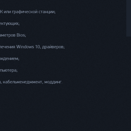
К или графической станции;
ектующих;
метров Bios;
печения Windows 10, драйверов;
аждением;
мпьютера;
и, кабельменеджмент, моддинг.