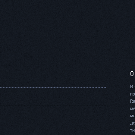
О
В 
пр
Ra
ме
ме
до
ти