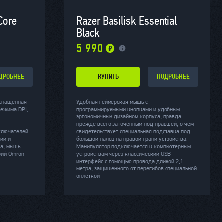
Core
Razer Basilisk Essential
Black
5 990
ДРОБНЕЕ
КУПИТЬ
ПОДРОБНЕЕ
оснащенная
Удобная геймерская мышь с
режима DPI,
программируемыми кнопками и удобным
эргономичным дизайном корпуса, правда
прежде всего заточенным под правшей, о чем
ключателей
свидетельствует специальная подставка под
ии и
большой палец на правой грани устройства.
ва, мышь
Манипулятор подключается к компьютерным
рий Omron
устройствам через классический USB-
интерфейс с помощью провода длиной 2,1
метра, защищенного от перегибов специальной
оплеткой