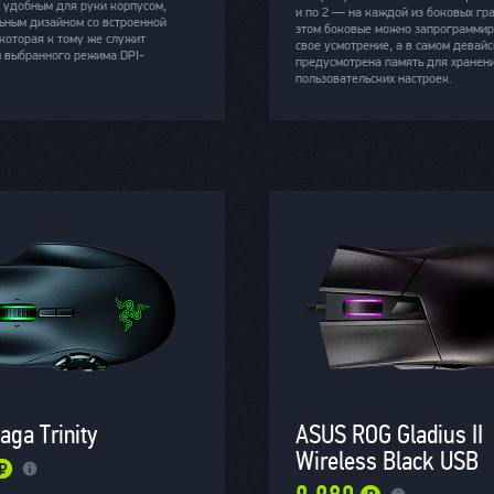
я удобным для руки корпусом,
и по 2 — на каждой из боковых гр
ьным дизайном со встроенной
этом боковые можно запрограммир
которая к тому же служит
свое усмотрение, а в самом девайс
 выбранного режима DPI-
предусмотрена память для хранен
пользовательских настроек.
aga Trinity
ASUS ROG Gladius II
Wireless Black USB