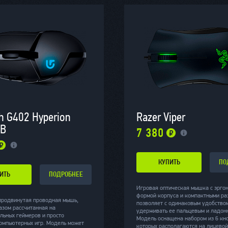
h G402 Hyperion
Razer Viper
SB
7 380
КУПИТЬ
ПО
ИТЬ
ПОДРОБНЕЕ
Игровая оптическая мышка с эрго
формой корпуса и компактными ра
продвинутая проводная мышь,
позволяет с одинаковым удобство
азом рассчитанная на
удерживать ее пальцевым и ладон
льных геймеров и просто
Модель оснащена набором из 6 кно
омпьютерных игр. Модель может
которых располагаются на лицевой