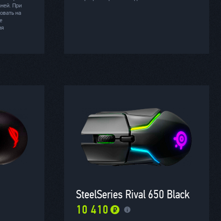
аней. При
овать на
е
ия
SteelSeries Rival 650 Black
10 410