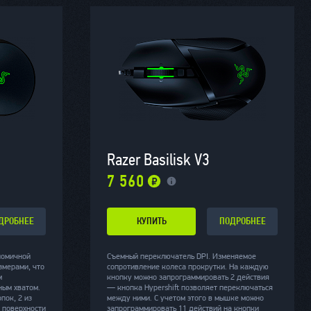
Razer Basilisk V3
7 560
ДРОБНЕЕ
КУПИТЬ
ПОДРОБНЕЕ
номичной
Съемный переключатель DPI. Изменяемое
змерами, что
сопротивление колеса прокрутки. На каждую
м
кнопку можно запрограммировать 2 действия
ным хватом.
— кнопка Hypershift позволяет переключаться
пок, 2 из
между ними. С учетом этого в мышке можно
 поверхности
запрограммировать 11 действий на кнопки