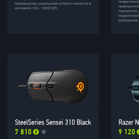
похвастатьс
производства, разрешение которого меняется в
привлекател
интервале 100 – 16000 DPI.
подсветкой, 
индикатором
разрешения.
SteelSeries Sensei 310 Black
Razer N
7 810
9 120