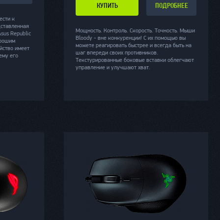
КУПИТЬ
ПОДРОБНЕЕ
ести к
дставленная
Мощность. Контроль. Скорость. Точность. Мыши
sus Republic
Bloody - вне конкуренции! С их помощью вы
орошим
можете реагировать быстрее и всегда быть на
йство имеет
шаг впереди своих противников.
ему его
Текстурированные боковые вставки облегчают
управление и улучшают хват.