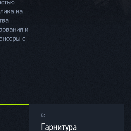
остью
лика на
тва
рования и
енсоры с
Гарнитура