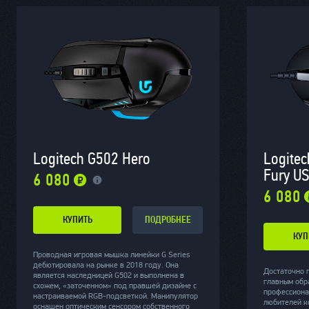
Logitech G502 Hero
Logitec
Fury U
6 080
6 080
КУПИТЬ
ПОДРОБНЕЕ
КУП
Проводная игровая мышка линейки G Series
дебютировала на рынке в 2018 году. Она
Достаточно 
является наследницей G502 и выполнена в
главным обр
схожем, «заточенном» под правшей дизайне с
профессиона
настраиваемой RGB-подсветкой. Манипулятор
любителей к
оснащен оптическим сенсором собственного