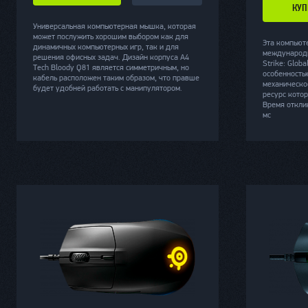
КУП
Универсальная компьютерная мышка, которая
может послужить хорошим выбором как для
Эта компьют
динамичных компьютерных игр, так и для
международн
решения офисных задач. Дизайн корпуса A4
Strike: Globa
Tech Bloody Q81 является симметричным, но
особенность
кабель расположен таким образом, что правше
механическо
будет удобней работать с манипулятором.
ресурс котор
Время отклик
мс