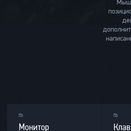
Мыши
позици
де
дополнит
написан
Монитор
Клав