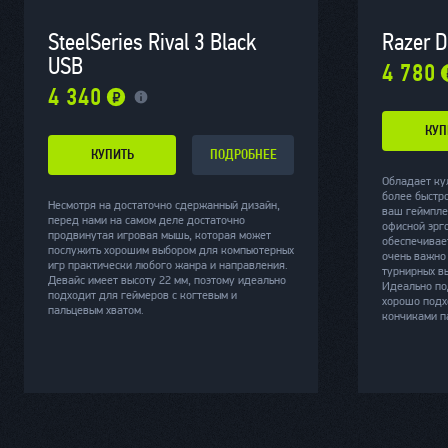
SteelSeries Rival 3 Black
Razer D
USB
4 780
4 340
КУП
КУПИТЬ
ПОДРОБНЕЕ
Обладает ку
более быстр
Несмотря на достаточно сдержанный дизайн,
ваш геймпле
перед нами на самом деле достаточно
офисной эрг
продвинутая игровая мышь, которая может
обеспечивае
послужить хорошим выбором для компьютерных
очень важно
игр практически любого жанра и направления.
турнирных в
Девайс имеет высоту 22 мм, поэтому идеально
Идеально по
подходит для геймеров с когтевым и
хорошо подх
пальцевым хватом.
кончиками п