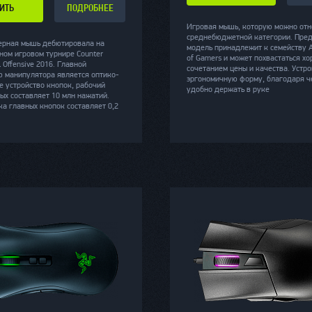
ИТЬ
ПОДРОБНЕЕ
Игровая мышь, которую можно отн
среднебюджетной категории. Пре
ерная мышь дебютировала на
модель принадлежит к семейству A
ом игровом турнире Counter
of Gamers и может похвастаться х
l Offensive 2016. Главной
сочетанием цены и качества. Устро
ю манипулятора является оптико-
эргономичную форму, благодаря ч
е устройство кнопок, рабочий
удобно держать в руке
ых составляет 10 млн нажатий.
а главных кнопок составляет 0,2