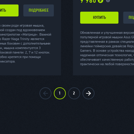
9 980
ИТЬ
ПОДРОБНЕЕ
КУПИТЬ
ПО
в своем роде игровая мышка,
рой создан под вдохновением
Обновленная и улучшенная версия
кинотрилогии «Матрица». Важной
популярной игровой мышки Asus Gl
 Razer Naga Trinity является
представленная в рамках специал
нных боковин с дополнительными
линейки геймерских девайсов Repu
ак, мышка комплектуется 3
Gamers. В основе устройства нахо
оковой панели: 2, 7 и 12 кнопок.
надежная оптическая технология, 
обно крепятся при помощи
обеспечивает качественную работ
фиксатора.
практически на любой поверхности
1
2